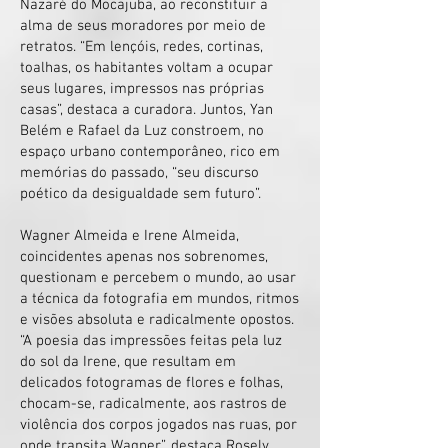
Nazaré do Mocajuba, ao reconstituir a
alma de seus moradores por meio de
retratos. “Em lençóis, redes, cortinas,
toalhas, os habitantes voltam a ocupar
seus lugares, impressos nas próprias
casas”, destaca a curadora. Juntos, Yan
Belém e Rafael da Luz constroem, no
espaço urbano contemporâneo, rico em
memórias do passado, “seu discurso
poético da desigualdade sem futuro”.
Wagner Almeida e Irene Almeida,
coincidentes apenas nos sobrenomes,
questionam e percebem o mundo, ao usar
a técnica da fotografia em mundos, ritmos
e visões absoluta e radicalmente opostos.
“A poesia das impressões feitas pela luz
do sol da Irene, que resultam em
delicados fotogramas de flores e folhas,
chocam-se, radicalmente, aos rastros de
violência dos corpos jogados nas ruas, por
onde transita Wagner”, destaca Rosely