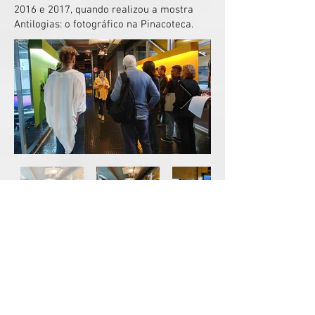
2016 e 2017, quando realizou a mostra
Antilogias: o fotográfico na Pinacoteca.
Belém: entre fronteiras e olhares
na virada do século XIX
com
Michel Pinho
19.10.23 (5
ª feira) às 19h às 20h30